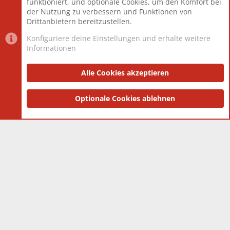
funktioniert, und optionale Cookies, um den Komfort bei
Neuestes Mitglied
Berlin
der Nutzung zu verbessern und Funktionen von
Drittanbietern bereitzustellen.
Konfiguriere deine Einstellungen und erhalte weitere
Informationen
Datenschutz-Einstellungen
PR Light
Deutsch [Du]
Nutzungsbedingungen
Alle Cookies akzeptieren
Datenschutzerklärung
Impressum
®
Community platform by XenForo
Optionale Cookies ablehnen
© 2010-2025 XenForo Ltd.
|
Style
and add-ons by ThemeHouse