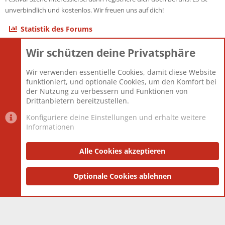
unverbindlich und kostenlos. Wir freuen uns auf dich!
Statistik des Forums
Wir schützen deine Privatsphäre
Themen
22.121
Beiträge
825.692
Wir verwenden essentielle Cookies, damit diese Website
Mitglieder
12.427
funktioniert, und optionale Cookies, um den Komfort bei
Neuestes Mitglied
Berlin
der Nutzung zu verbessern und Funktionen von
Drittanbietern bereitzustellen.
Konfiguriere deine Einstellungen und erhalte weitere
Informationen
Datenschutz-Einstellungen
PR Light
Deutsch [Du]
Nutzungsbedingungen
Alle Cookies akzeptieren
Datenschutzerklärung
Impressum
®
Community platform by XenForo
Optionale Cookies ablehnen
© 2010-2025 XenForo Ltd.
|
Style
and add-ons by ThemeHouse