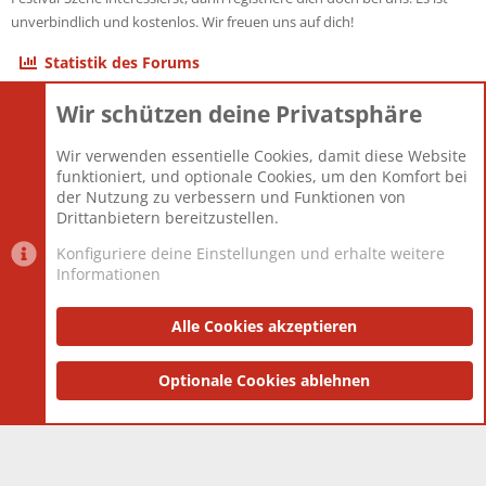
unverbindlich und kostenlos. Wir freuen uns auf dich!
Statistik des Forums
Wir schützen deine Privatsphäre
Themen
22.123
Beiträge
825.708
Wir verwenden essentielle Cookies, damit diese Website
Mitglieder
12.427
funktioniert, und optionale Cookies, um den Komfort bei
Neuestes Mitglied
Berlin
der Nutzung zu verbessern und Funktionen von
Drittanbietern bereitzustellen.
Konfiguriere deine Einstellungen und erhalte weitere
Informationen
Datenschutz-Einstellungen
PR Light
Deutsch [Du]
Nutzungsbedingungen
Alle Cookies akzeptieren
Datenschutzerklärung
Impressum
®
Community platform by XenForo
Optionale Cookies ablehnen
© 2010-2025 XenForo Ltd.
|
Style
and add-ons by ThemeHouse