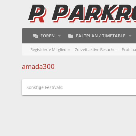
FOREN
FALTPLAN / TIMETABLE
Registrierte Mitglieder
Zurzeit aktive Besucher
Profiln
amada300
Sonstige Festivals