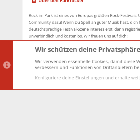
Über den Parkrocker
Rock im Park ist eines von Europas größten Rock-Festivals. U
Community dazu! Wenn Du Spaß an guter Musik hast, dich f
deutschsprachige Festival-Szene interessierst, dann registrier
unverbindlich und kostenlos. Wir freuen uns auf dich!
Wir schützen deine Privatsphär
Wir verwenden essentielle Cookies, damit diese W
Datenschutz-Einstellungen
PR Light
Deutsch [Du]
verbessern und Funktionen von Drittanbietern ber
Konfiguriere deine Einstellungen und erhalte wei
®
Community platform by XenForo
© 2010-2025 XenForo Lt