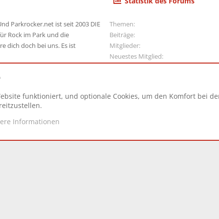
Statistik des Forums
nd Parkrocker.net ist seit 2003 DIE
Themen
ür Rock im Park und die
Beiträge
e dich doch bei uns. Es ist
Mitglieder
Neuestes Mitglied
e
ebsite funktioniert, und optionale Cookies, um den Komfort bei d
N
eitzustellen.
tere Informationen
d.
|
Style and add-ons by ThemeHouse