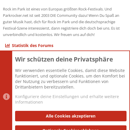
Rock im Park ist eines von Europas größten Rock-Festivals. Und
Parkrocker.net ist seit 2003 DIE Community dazu! Wenn Du Spaß an
guter Musik hast, dich für Rock im Park und die deutschsprachige
Festival-Szene interessierst, dann registriere dich doch bei uns. Es ist
unverbindlich und kostenlos. Wir freuen uns auf dich!
Statistik des Forums
Wir schützen deine Privatsphäre
Themen
22.121
Beiträge
825.690
Wir verwenden essentielle Cookies, damit diese Website
Mitglieder
12.427
funktioniert, und optionale Cookies, um den Komfort bei
Neuestes Mitglied
Berlin
der Nutzung zu verbessern und Funktionen von
Drittanbietern bereitzustellen.
Konfiguriere deine Einstellungen und erhalte weitere
Informationen
Datenschutz-Einstellungen
PR Light
Deutsch [Du]
Nutzungsbedingungen
Alle Cookies akzeptieren
Datenschutzerklärung
Impressum
®