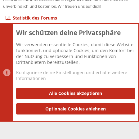
unverbindlich und kostenlos. Wir freuen uns auf dich!
Statistik des Forums
Wir schützen deine Privatsphäre
Themen
22.120
Beiträge
825.661
Wir verwenden essentielle Cookies, damit diese Website
Mitglieder
12.425
funktioniert, und optionale Cookies, um den Komfort bei
Neuestes Mitglied
Toddster85
der Nutzung zu verbessern und Funktionen von
Drittanbietern bereitzustellen.
Konfiguriere deine Einstellungen und erhalte weitere
Informationen
Datenschutz-Einstellungen
PR Light
Deutsch [Du]
Nutzungsbedingungen
Alle Cookies akzeptieren
Datenschutzerklärung
Impressum
®
Community platform by XenForo
Optionale Cookies ablehnen
© 2010-2025 XenForo Ltd.
|
Style
and add-ons by ThemeHouse