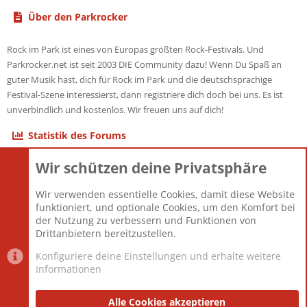
Über den Parkrocker
Rock im Park ist eines von Europas größten Rock-Festivals. Und
Parkrocker.net ist seit 2003 DIE Community dazu! Wenn Du Spaß an
guter Musik hast, dich für Rock im Park und die deutschsprachige
Festival-Szene interessierst, dann registriere dich doch bei uns. Es ist
unverbindlich und kostenlos. Wir freuen uns auf dich!
Statistik des Forums
Wir schützen deine Privatsphäre
Themen
22.121
Beiträge
825.694
Wir verwenden essentielle Cookies, damit diese Website
Mitglieder
12.427
funktioniert, und optionale Cookies, um den Komfort bei
Neuestes Mitglied
Berlin
der Nutzung zu verbessern und Funktionen von
Drittanbietern bereitzustellen.
Konfiguriere deine Einstellungen und erhalte weitere
Informationen
Datenschutz-Einstellungen
PR Light
Deutsch [Du]
Nutzungsbedingungen
Alle Cookies akzeptieren
Datenschutzerklärung
Impressum