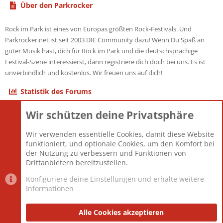
Über den Parkrocker
Rock im Park ist eines von Europas größten Rock-Festivals. Und
Parkrocker.net ist seit 2003 DIE Community dazu! Wenn Du Spaß an
guter Musik hast, dich für Rock im Park und die deutschsprachige
Festival-Szene interessierst, dann registriere dich doch bei uns. Es ist
unverbindlich und kostenlos. Wir freuen uns auf dich!
Statistik des Forums
Wir schützen deine Privatsphäre
Themen
22.121
Beiträge
825.692
Wir verwenden essentielle Cookies, damit diese Website
Mitglieder
12.427
funktioniert, und optionale Cookies, um den Komfort bei
Neuestes Mitglied
Berlin
der Nutzung zu verbessern und Funktionen von
Drittanbietern bereitzustellen.
Konfiguriere deine Einstellungen und erhalte weitere
Informationen
Datenschutz-Einstellungen
PR Light
Deutsch [Du]
Nutzungsbedingungen
Alle Cookies akzeptieren
Datenschutzerklärung
Impressum