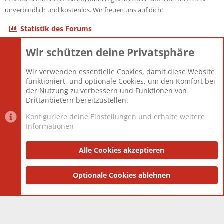
unverbindlich und kostenlos. Wir freuen uns auf dich!
Statistik des Forums
Wir schützen deine Privatsphäre
Themen
22.121
Beiträge
825.690
Wir verwenden essentielle Cookies, damit diese Website
Mitglieder
12.427
funktioniert, und optionale Cookies, um den Komfort bei
Neuestes Mitglied
Berlin
der Nutzung zu verbessern und Funktionen von
Drittanbietern bereitzustellen.
Konfiguriere deine Einstellungen und erhalte weitere
Informationen
Datenschutz-Einstellungen
PR Light
Deutsch [Du]
Nutzungsbedingungen
Alle Cookies akzeptieren
Datenschutzerklärung
Impressum
®
Community platform by XenForo
Optionale Cookies ablehnen
© 2010-2025 XenForo Ltd.
|
Style
and add-ons by ThemeHouse