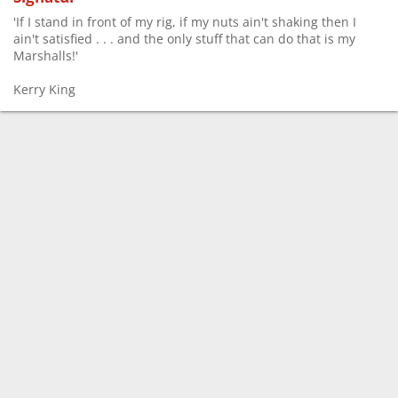
'If I stand in front of my rig, if my nuts ain't shaking then I
ain't satisfied . . . and the only stuff that can do that is my
Marshalls!'
Kerry King