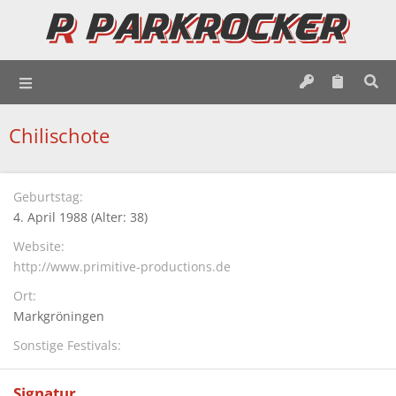
Chilischote
Geburtstag
4. April 1988 (Alter: 38)
Website
http://www.primitive-productions.de
Ort
Markgröningen
Sonstige Festivals
Signatur