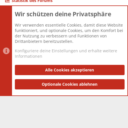
Statistik des Forums
Wir schützen deine Privatsphäre
Themen
22.121
Beiträge
825.673
Wir verwenden essentielle Cookies, damit diese Website
Mitglieder
12.425
funktioniert, und optionale Cookies, um den Komfort bei
Neuestes Mitglied
Toddster85
der Nutzung zu verbessern und Funktionen von
Drittanbietern bereitzustellen.
Konfiguriere deine Einstellungen und erhalte weitere
Informationen
Datenschutz-Einstellungen
PR Light
Deutsch [Du]
Nutzungsbedingungen
Alle Cookies akzeptieren
Datenschutzerklärung
Impressum
®
Community platform by XenForo
Optionale Cookies ablehnen
© 2010-2025 XenForo Ltd.
|
Style
and add-ons by ThemeHouse