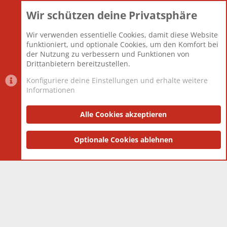
Wir schützen deine Privatsphäre
Themen
22.121
Beiträge
825.694
Wir verwenden essentielle Cookies, damit diese Website
Mitglieder
12.427
funktioniert, und optionale Cookies, um den Komfort bei
Neuestes Mitglied
Berlin
der Nutzung zu verbessern und Funktionen von
Drittanbietern bereitzustellen.
Konfiguriere deine Einstellungen und erhalte weitere
Informationen
Datenschutz-Einstellungen
PR Light
Deutsch [Du]
Nutzungsbedingungen
Alle Cookies akzeptieren
Datenschutzerklärung
Impressum
®
Community platform by XenForo
Optionale Cookies ablehnen
© 2010-2025 XenForo Ltd.
|
Style
and add-ons by ThemeHouse