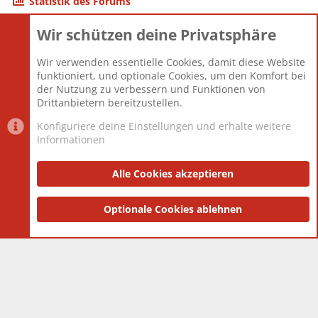
Statistik des Forums
Wir schützen deine Privatsphäre
Themen
22.121
Beiträge
825.675
Wir verwenden essentielle Cookies, damit diese Website
Mitglieder
12.425
funktioniert, und optionale Cookies, um den Komfort bei
Neuestes Mitglied
Toddster85
der Nutzung zu verbessern und Funktionen von
Drittanbietern bereitzustellen.
Konfiguriere deine Einstellungen und erhalte weitere
Informationen
Datenschutz-Einstellungen
PR Light
Deutsch [Du]
Nutzungsbedingungen
Alle Cookies akzeptieren
Datenschutzerklärung
Impressum
®
Community platform by XenForo
Optionale Cookies ablehnen
© 2010-2025 XenForo Ltd.
|
Style
and add-ons by ThemeHouse