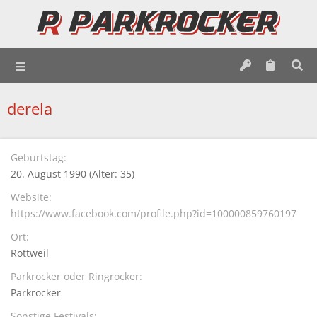
derela
Geburtstag
20. August 1990 (Alter: 35)
Website
https://www.facebook.com/profile.php?id=100000859760197
Ort
Rottweil
Parkrocker oder Ringrocker
Parkrocker
Sonstige Festivals