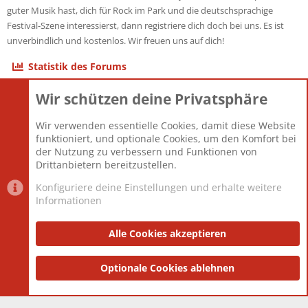
guter Musik hast, dich für Rock im Park und die deutschsprachige
Festival-Szene interessierst, dann registriere dich doch bei uns. Es ist
unverbindlich und kostenlos. Wir freuen uns auf dich!
Statistik des Forums
Wir schützen deine Privatsphäre
Themen
22.121
Beiträge
825.692
Wir verwenden essentielle Cookies, damit diese Website
Mitglieder
12.427
funktioniert, und optionale Cookies, um den Komfort bei
Neuestes Mitglied
Berlin
der Nutzung zu verbessern und Funktionen von
Drittanbietern bereitzustellen.
Konfiguriere deine Einstellungen und erhalte weitere
Informationen
Datenschutz-Einstellungen
PR Light
Deutsch [Du]
Nutzungsbedingungen
Alle Cookies akzeptieren
Datenschutzerklärung
Impressum
®
Community platform by XenForo
Optionale Cookies ablehnen
© 2010-2025 XenForo Ltd.
|
Style
and add-ons by ThemeHouse