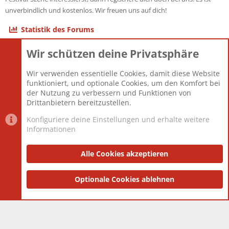
unverbindlich und kostenlos. Wir freuen uns auf dich!
Statistik des Forums
Wir schützen deine Privatsphäre
Themen
22.121
Beiträge
825.675
Wir verwenden essentielle Cookies, damit diese Website
Mitglieder
12.425
funktioniert, und optionale Cookies, um den Komfort bei
Neuestes Mitglied
Toddster85
der Nutzung zu verbessern und Funktionen von
Drittanbietern bereitzustellen.
Konfiguriere deine Einstellungen und erhalte weitere
Informationen
Datenschutz-Einstellungen
PR Light
Deutsch [Du]
Nutzungsbedingungen
Alle Cookies akzeptieren
Datenschutzerklärung
Impressum
®
Community platform by XenForo
Optionale Cookies ablehnen
© 2010-2025 XenForo Ltd.
|
Style
and add-ons by ThemeHouse