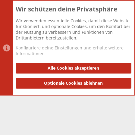
Wir schützen deine Privatsphäre
Themen
22.121
Beiträge
825.692
Wir verwenden essentielle Cookies, damit diese Website
Mitglieder
12.427
funktioniert, und optionale Cookies, um den Komfort bei
Neuestes Mitglied
Berlin
der Nutzung zu verbessern und Funktionen von
Drittanbietern bereitzustellen.
Konfiguriere deine Einstellungen und erhalte weitere
Informationen
Datenschutz-Einstellungen
PR Light
Deutsch [Du]
Nutzungsbedingungen
Alle Cookies akzeptieren
Datenschutzerklärung
Impressum
®
Community platform by XenForo
Optionale Cookies ablehnen
© 2010-2025 XenForo Ltd.
|
Style
and add-ons by ThemeHouse