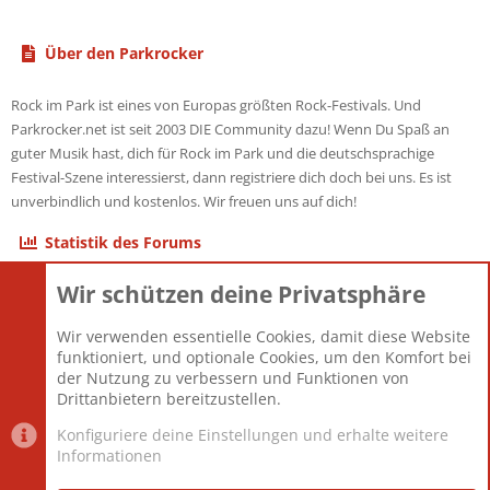
Über den Parkrocker
Rock im Park ist eines von Europas größten Rock-Festivals. Und
Parkrocker.net ist seit 2003 DIE Community dazu! Wenn Du Spaß an
guter Musik hast, dich für Rock im Park und die deutschsprachige
Festival-Szene interessierst, dann registriere dich doch bei uns. Es ist
unverbindlich und kostenlos. Wir freuen uns auf dich!
Statistik des Forums
Wir schützen deine Privatsphäre
Themen
22.121
Beiträge
825.692
Wir verwenden essentielle Cookies, damit diese Website
Mitglieder
12.427
funktioniert, und optionale Cookies, um den Komfort bei
Neuestes Mitglied
Berlin
der Nutzung zu verbessern und Funktionen von
Drittanbietern bereitzustellen.
Konfiguriere deine Einstellungen und erhalte weitere
Informationen
Datenschutz-Einstellungen
PR Light
Deutsch [Du]