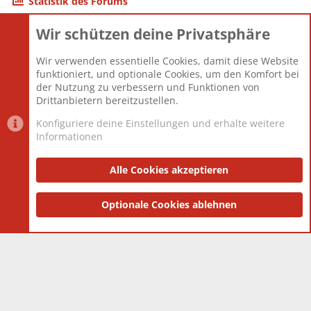
Statistik des Forums
Wir schützen deine Privatsphäre
Themen
22.121
Beiträge
825.673
Wir verwenden essentielle Cookies, damit diese Website
Mitglieder
12.425
funktioniert, und optionale Cookies, um den Komfort bei
Neuestes Mitglied
Toddster85
der Nutzung zu verbessern und Funktionen von
Drittanbietern bereitzustellen.
Konfiguriere deine Einstellungen und erhalte weitere
Informationen
Datenschutz-Einstellungen
PR Light
Deutsch [Du]
Nutzungsbedingungen
Alle Cookies akzeptieren
Datenschutzerklärung
Impressum
®
Community platform by XenForo
Optionale Cookies ablehnen
© 2010-2025 XenForo Ltd.
|
Style
and add-ons by ThemeHouse