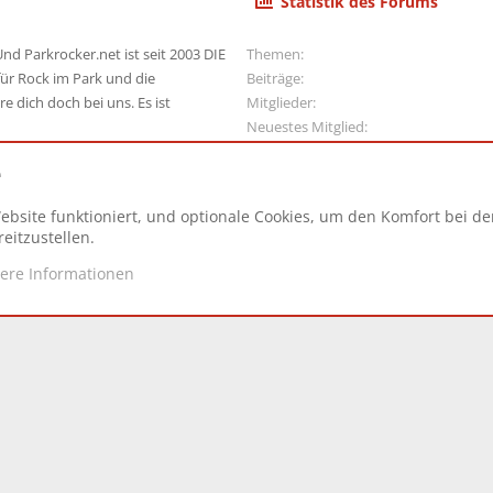
Statistik des Forums
nd Parkrocker.net ist seit 2003 DIE
Themen
ür Rock im Park und die
Beiträge
e dich doch bei uns. Es ist
Mitglieder
Neuestes Mitglied
e
ebsite funktioniert, und optionale Cookies, um den Komfort bei d
N
eitzustellen.
tere Informationen
d.
|
Style and add-ons by ThemeHouse