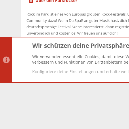
Über den Parkrocker
Rock im Park ist eines von Europas größten Rock-Festivals. U
Community dazu! Wenn Du Spaß an guter Musik hast, dich f
deutschsprachige Festival-Szene interessierst, dann registrier
unverbindlich und kostenlos. Wir freuen uns auf dich!
Wir schützen deine Privatsphär
Wir verwenden essentielle Cookies, damit diese W
Datenschutz-Einstellungen
PR Light
Deutsch [Du]
verbessern und Funktionen von Drittanbietern ber
Konfiguriere deine Einstellungen und erhalte wei
®
Community platform by XenForo
© 2010-2025 XenForo Lt