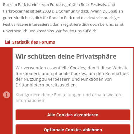
Rock im Park ist eines von Europas größten Rock-Festivals. Und
Parkrocker.net ist seit 2003 DIE Community dazu! Wenn Du Spaß an
guter Musik hast, dich für Rock im Park und die deutschsprachige
Festival-Szene interessierst, dann registriere dich doch bei uns. Es ist
unverbindlich und kostenlos. Wir freuen uns auf dich!
Statistik des Forums
Wir schützen deine Privatsphäre
Themen
22.121
Beiträge
825.675
Wir verwenden essentielle Cookies, damit diese Website
Mitglieder
12.425
funktioniert, und optionale Cookies, um den Komfort bei
Neuestes Mitglied
Toddster85
der Nutzung zu verbessern und Funktionen von
Drittanbietern bereitzustellen.
Konfiguriere deine Einstellungen und erhalte weitere
Informationen
Datenschutz-Einstellungen
PR Light
Deutsch [Du]
Nutzungsbedingungen
Alle Cookies akzeptieren
Datenschutzerklärung
Impressum
®
Community platform by XenForo
Optionale Cookies ablehnen
© 2010-2025 XenForo Ltd.
|
Style