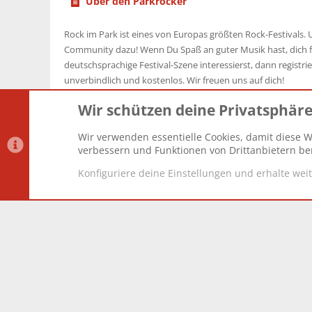
Über den Parkrocker
Rock im Park ist eines von Europas größten Rock-Festivals. U
Community dazu! Wenn Du Spaß an guter Musik hast, dich f
deutschsprachige Festival-Szene interessierst, dann registrier
unverbindlich und kostenlos. Wir freuen uns auf dich!
Wir schützen deine Privatsphär
Wir verwenden essentielle Cookies, damit diese W
Datenschutz-Einstellungen
PR Light
Deutsch [Du]
verbessern und Funktionen von Drittanbietern ber
Konfiguriere deine Einstellungen und erhalte wei
®
Community platform by XenForo
© 2010-2025 XenForo Lt