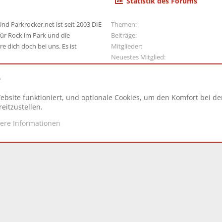
Statistik des Forums
nd Parkrocker.net ist seit 2003 DIE
Themen
ür Rock im Park und die
Beiträge
e dich doch bei uns. Es ist
Mitglieder
Neuestes Mitglied
e
ebsite funktioniert, und optionale Cookies, um den Komfort bei d
N
eitzustellen.
tere Informationen
d.
|
Style and add-ons by ThemeHouse