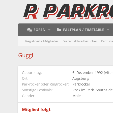
FOREN
FALTPLAN / TIMETABLE
Registrierte Mitglieder
Zurzeit aktive Besucher
Profiln
Guggi
Geburtstag
6. Dezember 1992 (Alter
Ort
Augsburg
Parkrocker oder Ringrocker
Parkrocker
Sonstige Festivals
Rock im Park
Southside
Gender
Male
Mitglied folgt