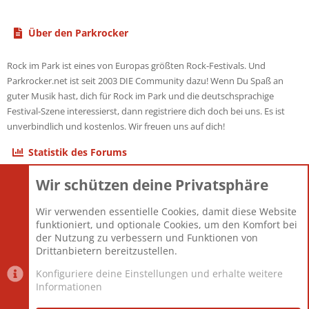
Über den Parkrocker
Rock im Park ist eines von Europas größten Rock-Festivals. Und
Parkrocker.net ist seit 2003 DIE Community dazu! Wenn Du Spaß an
guter Musik hast, dich für Rock im Park und die deutschsprachige
Festival-Szene interessierst, dann registriere dich doch bei uns. Es ist
unverbindlich und kostenlos. Wir freuen uns auf dich!
Statistik des Forums
Wir schützen deine Privatsphäre
Themen
22.120
Beiträge
825.660
Wir verwenden essentielle Cookies, damit diese Website
Mitglieder
12.425
funktioniert, und optionale Cookies, um den Komfort bei
Neuestes Mitglied
Toddster85
der Nutzung zu verbessern und Funktionen von
Drittanbietern bereitzustellen.
Konfiguriere deine Einstellungen und erhalte weitere
Informationen
Datenschutz-Einstellungen
PR Light
Deutsch [Du]