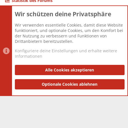
Statistik des Forums
Wir schützen deine Privatsphäre
Themen
22.121
Beiträge
825.690
Wir verwenden essentielle Cookies, damit diese Website
Mitglieder
12.427
funktioniert, und optionale Cookies, um den Komfort bei
Neuestes Mitglied
Berlin
der Nutzung zu verbessern und Funktionen von
Drittanbietern bereitzustellen.
Konfiguriere deine Einstellungen und erhalte weitere
Informationen
Datenschutz-Einstellungen
PR Light
Deutsch [Du]
Nutzungsbedingungen
Alle Cookies akzeptieren
Datenschutzerklärung
Impressum
®
Community platform by XenForo
Optionale Cookies ablehnen
© 2010-2025 XenForo Ltd.
|
Style
and add-ons by ThemeHouse