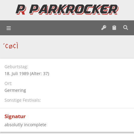
´¢ø¢Ì
Geburtstag
18. Juli 1989 (Alter: 37)
Ort
Germering
Sonstige Festivals
Signatur
absolutly incomplete