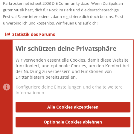
Parkrocker.net ist seit 2003 DIE Community dazu! Wenn Du Spaß an
guter Musik hast, dich für Rock im Park und die deutschsprachige
Festival-Szene interessierst, dann registriere dich doch bei uns. Es ist
unverbindlich und kostenlos. Wir freuen uns auf dich!
Statistik des Forums
Wir schützen deine Privatsphäre
Themen
22.121
Beiträge
825.675
Wir verwenden essentielle Cookies, damit diese Website
Mitglieder
12.425
funktioniert, und optionale Cookies, um den Komfort bei
Neuestes Mitglied
Toddster85
der Nutzung zu verbessern und Funktionen von
Drittanbietern bereitzustellen.
Konfiguriere deine Einstellungen und erhalte weitere
Informationen
Datenschutz-Einstellungen
PR Light
Deutsch [Du]
Nutzungsbedingungen
Alle Cookies akzeptieren
Datenschutzerklärung
Impressum
®
Community platform by XenForo
Optionale Cookies ablehnen
© 2010-2025 XenForo Ltd.
|
Style
and add-ons by ThemeHouse