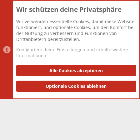
Wir schützen deine Privatsphäre
Themen
22.121
Beiträge
825.692
Wir verwenden essentielle Cookies, damit diese Website
Mitglieder
12.427
funktioniert, und optionale Cookies, um den Komfort bei
Neuestes Mitglied
Berlin
der Nutzung zu verbessern und Funktionen von
Drittanbietern bereitzustellen.
Konfiguriere deine Einstellungen und erhalte weitere
Informationen
Datenschutz-Einstellungen
PR Light
Deutsch [Du]
Nutzungsbedingungen
Alle Cookies akzeptieren
Datenschutzerklärung
Impressum
®
Community platform by XenForo
Optionale Cookies ablehnen
© 2010-2025 XenForo Ltd.
|
Style
and add-ons by ThemeHouse