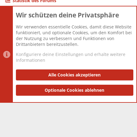
Statistik des Forums
Wir schützen deine Privatsphäre
Themen
22.121
Beiträge
825.675
Wir verwenden essentielle Cookies, damit diese Website
Mitglieder
12.425
funktioniert, und optionale Cookies, um den Komfort bei
Neuestes Mitglied
Toddster85
der Nutzung zu verbessern und Funktionen von
Drittanbietern bereitzustellen.
Konfiguriere deine Einstellungen und erhalte weitere
Informationen
Datenschutz-Einstellungen
PR Light
Deutsch [Du]
Nutzungsbedingungen
Alle Cookies akzeptieren
Datenschutzerklärung
Impressum
®
Community platform by XenForo
Optionale Cookies ablehnen
© 2010-2025 XenForo Ltd.
|
Style
and add-ons by ThemeHouse