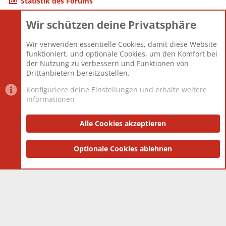
Statistik des Forums
Wir schützen deine Privatsphäre
Themen
22.121
Beiträge
825.678
Wir verwenden essentielle Cookies, damit diese Website
Mitglieder
12.426
funktioniert, und optionale Cookies, um den Komfort bei
Neuestes Mitglied
nabulamisika
der Nutzung zu verbessern und Funktionen von
Drittanbietern bereitzustellen.
Konfiguriere deine Einstellungen und erhalte weitere
Informationen
Datenschutz-Einstellungen
PR Light
Deutsch [Du]
Nutzungsbedingungen
Alle Cookies akzeptieren
Datenschutzerklärung
Impressum
®
Community platform by XenForo
Optionale Cookies ablehnen
© 2010-2025 XenForo Ltd.
|
Style
and add-ons by ThemeHouse