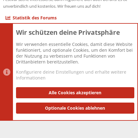
unverbindlich und kostenlos. Wir freuen uns auf dich!
Statistik des Forums
Wir schützen deine Privatsphäre
Themen
22.121
Beiträge
825.694
Wir verwenden essentielle Cookies, damit diese Website
Mitglieder
12.427
funktioniert, und optionale Cookies, um den Komfort bei
Neuestes Mitglied
Berlin
der Nutzung zu verbessern und Funktionen von
Drittanbietern bereitzustellen.
Konfiguriere deine Einstellungen und erhalte weitere
Informationen
Datenschutz-Einstellungen
PR Light
Deutsch [Du]
Nutzungsbedingungen
Alle Cookies akzeptieren
Datenschutzerklärung
Impressum
®
Community platform by XenForo
Optionale Cookies ablehnen
© 2010-2025 XenForo Ltd.
|
Style
and add-ons by ThemeHouse