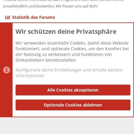
unverbindlich und kostenlos. Wir freuen uns auf dich!
Statistik des Forums
Wir schützen deine Privatsphäre
Themen
22.121
Beiträge
825.694
Wir verwenden essentielle Cookies, damit diese Website
Mitglieder
12.427
funktioniert, und optionale Cookies, um den Komfort bei
Neuestes Mitglied
Berlin
der Nutzung zu verbessern und Funktionen von
Drittanbietern bereitzustellen.
Konfiguriere deine Einstellungen und erhalte weitere
Informationen
Datenschutz-Einstellungen
PR Light
Deutsch [Du]
Nutzungsbedingungen
Alle Cookies akzeptieren
Datenschutzerklärung
Impressum
®
Community platform by XenForo
Optionale Cookies ablehnen
© 2010-2025 XenForo Ltd.
|
Style
and add-ons by ThemeHouse