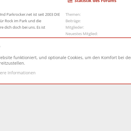
Statistik des Forums
nd Parkrocker.net ist seit 2003 DIE
Themen
ür Rock im Park und die
Beiträge
e dich doch bei uns. Es ist
Mitglieder
Neuestes Mitglied
e
ebsite funktioniert, und optionale Cookies, um den Komfort bei d
N
eitzustellen.
tere Informationen
d.
|
Style and add-ons by ThemeHouse