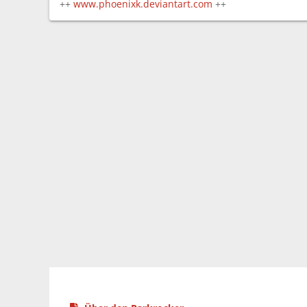
++
www.phoenixk.deviantart.com
++