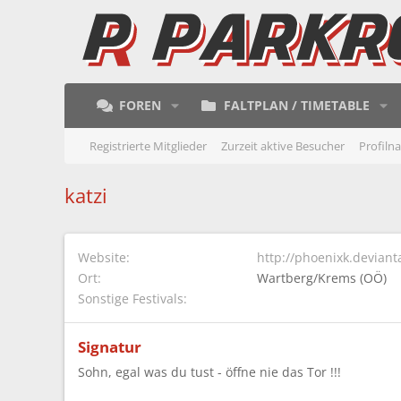
FOREN
FALTPLAN / TIMETABLE
Registrierte Mitglieder
Zurzeit aktive Besucher
Profiln
katzi
Website
http://phoenixk.deviant
Ort
Wartberg/Krems (OÖ)
Sonstige Festivals
Signatur
Sohn, egal was du tust - öffne nie das Tor !!!