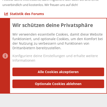
unverbindlich und kostenlos. Wir freuen uns auf dich!
Statistik des Forums
Wir schützen deine Privatsphäre
Themen
22.121
Beiträge
825.672
Wir verwenden essentielle Cookies, damit diese Website
Mitglieder
12.425
funktioniert, und optionale Cookies, um den Komfort bei
Neuestes Mitglied
Toddster85
der Nutzung zu verbessern und Funktionen von
Drittanbietern bereitzustellen.
Konfiguriere deine Einstellungen und erhalte weitere
Informationen
Datenschutz-Einstellungen
PR Light
Deutsch [Du]
Nutzungsbedingungen
Alle Cookies akzeptieren
Datenschutzerklärung
Impressum
®
Community platform by XenForo
Optionale Cookies ablehnen
© 2010-2025 XenForo Ltd.
|
Style
and add-ons by ThemeHouse