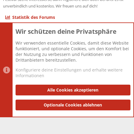
unverbindlich und kostenlos. Wir freuen uns auf dich!
Statistik des Forums
Wir schützen deine Privatsphäre
Themen
22.121
Beiträge
825.675
Wir verwenden essentielle Cookies, damit diese Website
Mitglieder
12.425
funktioniert, und optionale Cookies, um den Komfort bei
Neuestes Mitglied
Toddster85
der Nutzung zu verbessern und Funktionen von
Drittanbietern bereitzustellen.
Konfiguriere deine Einstellungen und erhalte weitere
Informationen
Datenschutz-Einstellungen
PR Light
Deutsch [Du]
Nutzungsbedingungen
Alle Cookies akzeptieren
Datenschutzerklärung
Impressum
®
Community platform by XenForo
Optionale Cookies ablehnen
© 2010-2025 XenForo Ltd.
|
Style
and add-ons by ThemeHouse