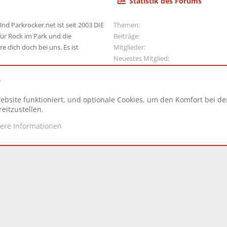
Statistik des Forums
nd Parkrocker.net ist seit 2003 DIE
Themen
ür Rock im Park und die
Beiträge
e dich doch bei uns. Es ist
Mitglieder
Neuestes Mitglied
e
ebsite funktioniert, und optionale Cookies, um den Komfort bei d
N
eitzustellen.
tere Informationen
d.
|
Style and add-ons by ThemeHouse