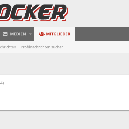
MEDIEN
MITGLIEDER
achrichten
Profilnachrichten suchen
44)