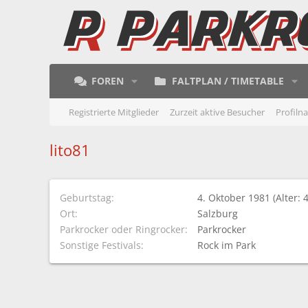
FOREN
FALTPLAN / TIMETABLE
Registrierte Mitglieder
Zurzeit aktive Besucher
Profiln
lito81
Geburtstag
4. Oktober 1981 (Alter: 
Ort
Salzburg
Parkrocker oder Ringrocker
Parkrocker
Sonstige Festivals
Rock im Park