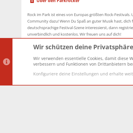
Über den Parkrocker
Rock im Park ist eines von Europas größten Rock-Festivals. U
Community dazu! Wenn Du Spaß an guter Musik hast, dich f
deutschsprachige Festival-Szene interessierst, dann registrier
unverbindlich und kostenlos. Wir freuen uns auf dich!
Wir schützen deine Privatsphär
Wir verwenden essentielle Cookies, damit diese W
Datenschutz-Einstellungen
PR Light
Deutsch [Du]
verbessern und Funktionen von Drittanbietern ber
Konfiguriere deine Einstellungen und erhalte wei
®
Community platform by XenForo
© 2010-2025 XenForo Lt