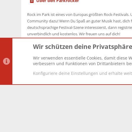
Über den Parkrocker
Rock im Park ist eines von Europas größten Rock-Festivals. U
Community dazu! Wenn Du Spaß an guter Musik hast, dich f
deutschsprachige Festival-Szene interessierst, dann registrier
unverbindlich und kostenlos. Wir freuen uns auf dich!
Wir schützen deine Privatsphär
Wir verwenden essentielle Cookies, damit diese W
Datenschutz-Einstellungen
PR Light
Deutsch [Du]
verbessern und Funktionen von Drittanbietern ber
Konfiguriere deine Einstellungen und erhalte wei
®
Community platform by XenForo
© 2010-2025 XenForo Lt