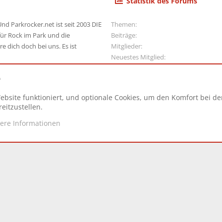
Statistik des Forums
nd Parkrocker.net ist seit 2003 DIE
Themen
ür Rock im Park und die
Beiträge
e dich doch bei uns. Es ist
Mitglieder
Neuestes Mitglied
e
ebsite funktioniert, und optionale Cookies, um den Komfort bei d
N
eitzustellen.
tere Informationen
d.
|
Style and add-ons by ThemeHouse