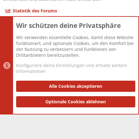
Statistik des Forums
Wir schützen deine Privatsphäre
Themen
22.120
Beiträge
825.667
Wir verwenden essentielle Cookies, damit diese Website
Mitglieder
12.425
funktioniert, und optionale Cookies, um den Komfort bei
Neuestes Mitglied
Toddster85
der Nutzung zu verbessern und Funktionen von
Drittanbietern bereitzustellen.
Konfiguriere deine Einstellungen und erhalte weitere
Informationen
Datenschutz-Einstellungen
PR Light
Deutsch [Du]
Nutzungsbedingungen
Alle Cookies akzeptieren
Datenschutzerklärung
Impressum
®
Community platform by XenForo
Optionale Cookies ablehnen
© 2010-2025 XenForo Ltd.
|
Style
and add-ons by ThemeHouse