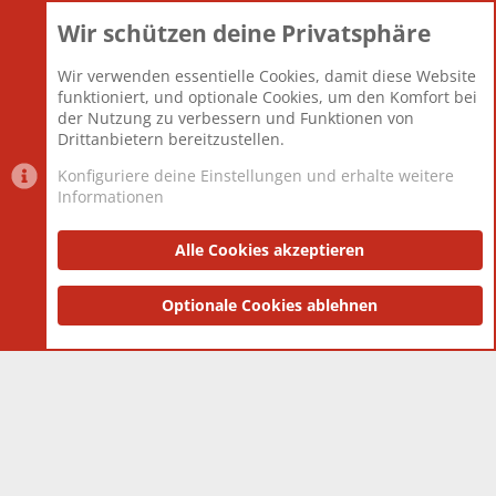
Wir schützen deine Privatsphäre
Themen
22.121
Beiträge
825.676
Wir verwenden essentielle Cookies, damit diese Website
Mitglieder
12.426
funktioniert, und optionale Cookies, um den Komfort bei
Neuestes Mitglied
nabulamisika
der Nutzung zu verbessern und Funktionen von
Drittanbietern bereitzustellen.
Konfiguriere deine Einstellungen und erhalte weitere
Informationen
Datenschutz-Einstellungen
PR Light
Deutsch [Du]
Nutzungsbedingungen
Alle Cookies akzeptieren
Datenschutzerklärung
Impressum
®
Community platform by XenForo
Optionale Cookies ablehnen
© 2010-2025 XenForo Ltd.
|
Style
and add-ons by ThemeHouse