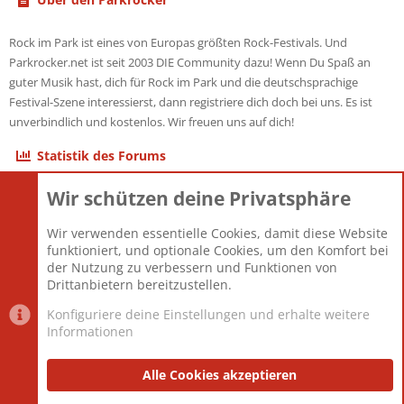
Rock im Park ist eines von Europas größten Rock-Festivals. Und
Parkrocker.net ist seit 2003 DIE Community dazu! Wenn Du Spaß an
guter Musik hast, dich für Rock im Park und die deutschsprachige
Festival-Szene interessierst, dann registriere dich doch bei uns. Es ist
unverbindlich und kostenlos. Wir freuen uns auf dich!
Statistik des Forums
Wir schützen deine Privatsphäre
Themen
22.121
Beiträge
825.694
Wir verwenden essentielle Cookies, damit diese Website
Mitglieder
12.427
funktioniert, und optionale Cookies, um den Komfort bei
Neuestes Mitglied
Berlin
der Nutzung zu verbessern und Funktionen von
Drittanbietern bereitzustellen.
Konfiguriere deine Einstellungen und erhalte weitere
Informationen
Datenschutz-Einstellungen
PR Light
Deutsch [Du]
Nutzungsbedingungen
Alle Cookies akzeptieren
Datenschutzerklärung
Impressum