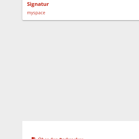
Signatur
myspace