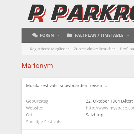
FOREN
FALTPLAN / TIMETABLE
Registrierte Mitglieder
Zurzeit aktive Besucher
Profiln
Marionym
Musik, Festivals, snowboarden, reisen ...
Geburtstag
22. Oktober 1984 (Alter:
Website
http://www.myspace.co
Ort
Salzburg
Sonstige Festivals