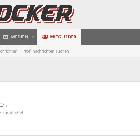
MEDIEN
MITGLIEDER
achrichten
Profilnachrichten suchen
 41)
m/matschgi