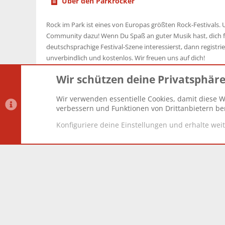
Über den Parkrocker
Rock im Park ist eines von Europas größten Rock-Festivals. U
Community dazu! Wenn Du Spaß an guter Musik hast, dich f
deutschsprachige Festival-Szene interessierst, dann registrier
unverbindlich und kostenlos. Wir freuen uns auf dich!
Wir schützen deine Privatsphär
Wir verwenden essentielle Cookies, damit diese W
Datenschutz-Einstellungen
PR Light
Deutsch [Du]
verbessern und Funktionen von Drittanbietern ber
Konfiguriere deine Einstellungen und erhalte wei
®
Community platform by XenForo
© 2010-2025 XenForo Lt