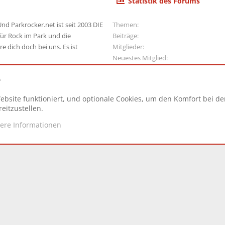
Statistik des Forums
nd Parkrocker.net ist seit 2003 DIE
Themen
ür Rock im Park und die
Beiträge
e dich doch bei uns. Es ist
Mitglieder
Neuestes Mitglied
e
ebsite funktioniert, und optionale Cookies, um den Komfort bei d
N
eitzustellen.
tere Informationen
d.
|
Style and add-ons by ThemeHouse