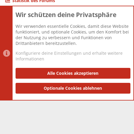
Statistik des Forums
Wir schützen deine Privatsphäre
Themen
22.120
Beiträge
825.660
Wir verwenden essentielle Cookies, damit diese Website
Mitglieder
12.425
funktioniert, und optionale Cookies, um den Komfort bei
Neuestes Mitglied
Toddster85
der Nutzung zu verbessern und Funktionen von
Drittanbietern bereitzustellen.
Konfiguriere deine Einstellungen und erhalte weitere
Informationen
Datenschutz-Einstellungen
PR Light
Deutsch [Du]
Nutzungsbedingungen
Alle Cookies akzeptieren
Datenschutzerklärung
Impressum
®
Community platform by XenForo
Optionale Cookies ablehnen
© 2010-2025 XenForo Ltd.
|
Style
and add-ons by ThemeHouse