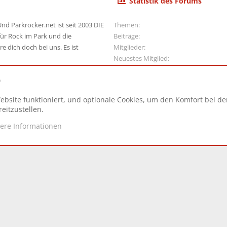
Statistik des Forums
nd Parkrocker.net ist seit 2003 DIE
Themen
ür Rock im Park und die
Beiträge
e dich doch bei uns. Es ist
Mitglieder
Neuestes Mitglied
e
ebsite funktioniert, und optionale Cookies, um den Komfort bei d
N
eitzustellen.
tere Informationen
d.
|
Style and add-ons by ThemeHouse