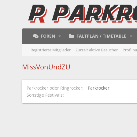
FOREN
FALTPLAN / TIMETABLE
Registrierte Mitglieder
Zurzeit aktive Besucher
Profiln
MissVonUndZU
Parkrocker oder Ringrocker
Parkrocker
Sonstige Festivals