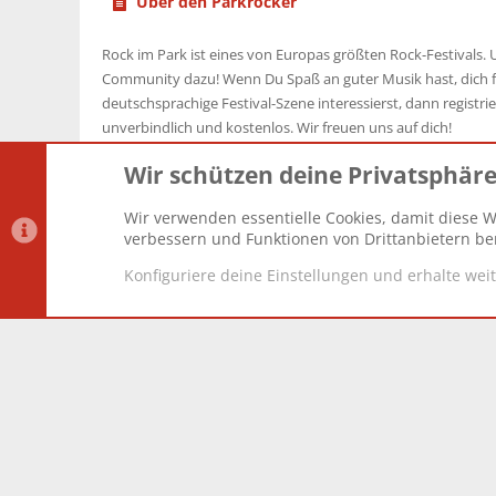
Über den Parkrocker
Rock im Park ist eines von Europas größten Rock-Festivals. U
Community dazu! Wenn Du Spaß an guter Musik hast, dich f
deutschsprachige Festival-Szene interessierst, dann registrier
unverbindlich und kostenlos. Wir freuen uns auf dich!
Wir schützen deine Privatsphär
Wir verwenden essentielle Cookies, damit diese W
Datenschutz-Einstellungen
PR Light
Deutsch [Du]
verbessern und Funktionen von Drittanbietern ber
Konfiguriere deine Einstellungen und erhalte wei
®
Community platform by XenForo
© 2010-2025 XenForo Lt