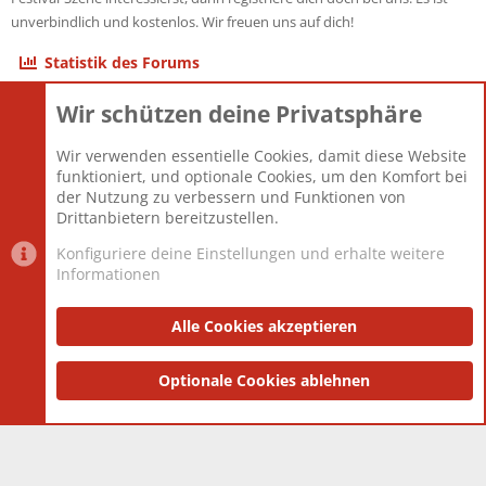
unverbindlich und kostenlos. Wir freuen uns auf dich!
Statistik des Forums
Wir schützen deine Privatsphäre
Themen
22.121
Beiträge
825.690
Wir verwenden essentielle Cookies, damit diese Website
Mitglieder
12.427
funktioniert, und optionale Cookies, um den Komfort bei
Neuestes Mitglied
Berlin
der Nutzung zu verbessern und Funktionen von
Drittanbietern bereitzustellen.
Konfiguriere deine Einstellungen und erhalte weitere
Informationen
Datenschutz-Einstellungen
PR Light
Deutsch [Du]
Nutzungsbedingungen
Alle Cookies akzeptieren
Datenschutzerklärung
Impressum
®
Community platform by XenForo
Optionale Cookies ablehnen
© 2010-2025 XenForo Ltd.
|
Style
and add-ons by ThemeHouse