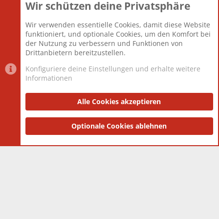
Wir schützen deine Privatsphäre
Themen
22.120
Beiträge
825.661
Wir verwenden essentielle Cookies, damit diese Website
Mitglieder
12.425
funktioniert, und optionale Cookies, um den Komfort bei
Neuestes Mitglied
Toddster85
der Nutzung zu verbessern und Funktionen von
Drittanbietern bereitzustellen.
Konfiguriere deine Einstellungen und erhalte weitere
Informationen
Datenschutz-Einstellungen
PR Light
Deutsch [Du]
Nutzungsbedingungen
Alle Cookies akzeptieren
Datenschutzerklärung
Impressum
®
Community platform by XenForo
Optionale Cookies ablehnen
© 2010-2025 XenForo Ltd.
|
Style
and add-ons by ThemeHouse