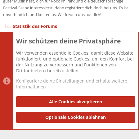
guter Musik hast, dich für Rock im Park und die deutschsprachige
Festival-Szene interessierst, dann registriere dich doch bei uns. Es ist
unverbindlich und kostenlos. Wir freuen uns auf dich!
Statistik des Forums
Wir schützen deine Privatsphäre
Themen
22.121
Beiträge
825.678
Wir verwenden essentielle Cookies, damit diese Website
Mitglieder
12.426
funktioniert, und optionale Cookies, um den Komfort bei
Neuestes Mitglied
nabulamisika
der Nutzung zu verbessern und Funktionen von
Drittanbietern bereitzustellen.
Konfiguriere deine Einstellungen und erhalte weitere
Informationen
Datenschutz-Einstellungen
PR Light
Deutsch [Du]
Nutzungsbedingungen
Alle Cookies akzeptieren
Datenschutzerklärung
Impressum
®
Community platform by XenForo
Optionale Cookies ablehnen
© 2010-2025 XenForo Ltd.
|
Style
and add-ons by ThemeHouse