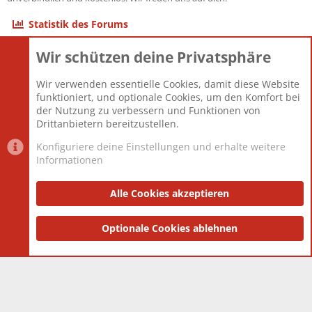
Statistik des Forums
Wir schützen deine Privatsphäre
Themen
22.121
Beiträge
825.692
Wir verwenden essentielle Cookies, damit diese Website
Mitglieder
12.427
funktioniert, und optionale Cookies, um den Komfort bei
Neuestes Mitglied
Berlin
der Nutzung zu verbessern und Funktionen von
Drittanbietern bereitzustellen.
Konfiguriere deine Einstellungen und erhalte weitere
Informationen
Datenschutz-Einstellungen
PR Light
Deutsch [Du]
Nutzungsbedingungen
Alle Cookies akzeptieren
Datenschutzerklärung
Impressum
®
Community platform by XenForo
Optionale Cookies ablehnen
© 2010-2025 XenForo Ltd.
|
Style
and add-ons by ThemeHouse