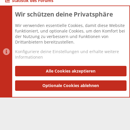
Statistik des Forums
Wir schützen deine Privatsphäre
Themen
22.121
Beiträge
825.694
Wir verwenden essentielle Cookies, damit diese Website
Mitglieder
12.427
funktioniert, und optionale Cookies, um den Komfort bei
Neuestes Mitglied
Berlin
der Nutzung zu verbessern und Funktionen von
Drittanbietern bereitzustellen.
Konfiguriere deine Einstellungen und erhalte weitere
Informationen
Datenschutz-Einstellungen
PR Light
Deutsch [Du]
Nutzungsbedingungen
Alle Cookies akzeptieren
Datenschutzerklärung
Impressum
®
Community platform by XenForo
Optionale Cookies ablehnen
© 2010-2025 XenForo Ltd.
|
Style
and add-ons by ThemeHouse