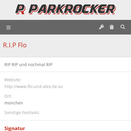
R.I.P Flo
RIP RIP und nochmal RIP
Website
http://www.flo-und-alex.de.vu
Ort
münchen
Sonstige Festivals
Signatur