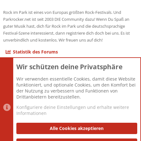
Rock im Park ist eines von Europas größten Rock-Festivals. Und
Parkrocker.net ist seit 2003 DIE Community dazu! Wenn Du Spaß an
guter Musik hast, dich für Rock im Park und die deutschsprachige
Festival-Szene interessierst, dann registriere dich doch bei uns. Es ist
unverbindlich und kostenlos. Wir freuen uns auf dich!
Statistik des Forums
Wir schützen deine Privatsphäre
Themen
22.121
Beiträge
825.690
Wir verwenden essentielle Cookies, damit diese Website
Mitglieder
12.427
funktioniert, und optionale Cookies, um den Komfort bei
Neuestes Mitglied
Berlin
der Nutzung zu verbessern und Funktionen von
Drittanbietern bereitzustellen.
Konfiguriere deine Einstellungen und erhalte weitere
Informationen
Datenschutz-Einstellungen
PR Light
Deutsch [Du]
Nutzungsbedingungen
Alle Cookies akzeptieren
Datenschutzerklärung
Impressum