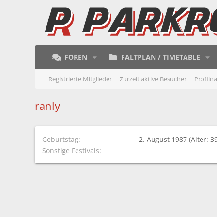
FOREN
FALTPLAN / TIMETABLE
Registrierte Mitglieder
Zurzeit aktive Besucher
Profiln
ranly
Geburtstag
2. August 1987 (Alter: 39
Sonstige Festivals