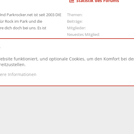
Statistik des Forums
nd Parkrocker.net ist seit 2003 DIE
Themen
ür Rock im Park und die
Beiträge
e dich doch bei uns. Es ist
Mitglieder
Neuestes Mitglied
e
ebsite funktioniert, und optionale Cookies, um den Komfort bei d
N
eitzustellen.
tere Informationen
d.
|
Style and add-ons by ThemeHouse