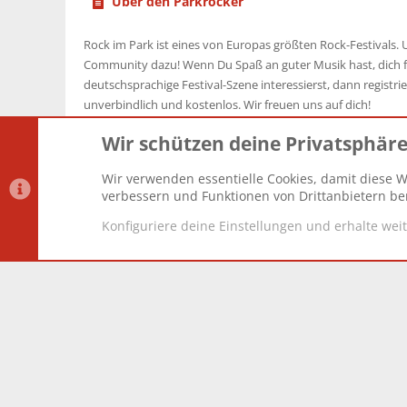
Über den Parkrocker
Rock im Park ist eines von Europas größten Rock-Festivals. U
Community dazu! Wenn Du Spaß an guter Musik hast, dich f
deutschsprachige Festival-Szene interessierst, dann registrier
unverbindlich und kostenlos. Wir freuen uns auf dich!
Wir schützen deine Privatsphär
Wir verwenden essentielle Cookies, damit diese W
Datenschutz-Einstellungen
PR Light
Deutsch [Du]
verbessern und Funktionen von Drittanbietern ber
Konfiguriere deine Einstellungen und erhalte wei
®
Community platform by XenForo
© 2010-2025 XenForo Lt