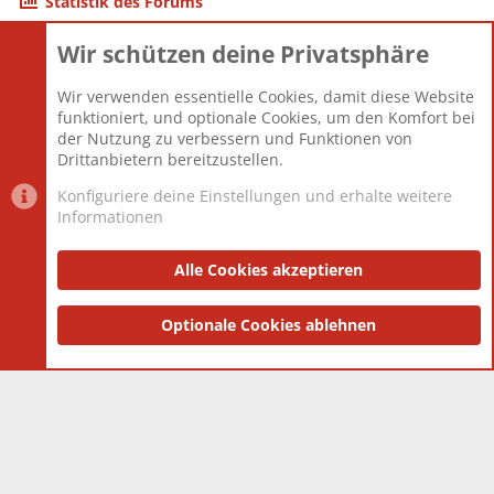
Statistik des Forums
Wir schützen deine Privatsphäre
Themen
22.121
Beiträge
825.692
Wir verwenden essentielle Cookies, damit diese Website
Mitglieder
12.427
funktioniert, und optionale Cookies, um den Komfort bei
Neuestes Mitglied
Berlin
der Nutzung zu verbessern und Funktionen von
Drittanbietern bereitzustellen.
Konfiguriere deine Einstellungen und erhalte weitere
Informationen
Datenschutz-Einstellungen
PR Light
Deutsch [Du]
Nutzungsbedingungen
Alle Cookies akzeptieren
Datenschutzerklärung
Impressum
®
Community platform by XenForo
Optionale Cookies ablehnen
© 2010-2025 XenForo Ltd.
|
Style
and add-ons by ThemeHouse