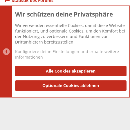
Statistik des Forums
Wir schützen deine Privatsphäre
Themen
22.121
Beiträge
825.692
Wir verwenden essentielle Cookies, damit diese Website
Mitglieder
12.427
funktioniert, und optionale Cookies, um den Komfort bei
Neuestes Mitglied
Berlin
der Nutzung zu verbessern und Funktionen von
Drittanbietern bereitzustellen.
Konfiguriere deine Einstellungen und erhalte weitere
Informationen
Datenschutz-Einstellungen
PR Light
Deutsch [Du]
Nutzungsbedingungen
Alle Cookies akzeptieren
Datenschutzerklärung
Impressum
®
Community platform by XenForo
Optionale Cookies ablehnen
© 2010-2025 XenForo Ltd.
|
Style
and add-ons by ThemeHouse