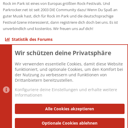
Rock im Park ist eines von Europas größten Rock-Festivals. Und
Parkrocker.net ist seit 2003 DIE Community dazu! Wenn Du Spaß an
guter Musik hast, dich für Rock im Park und die deutschsprachige
Festival-Szene interessierst, dann registriere dich doch bei uns. Es ist
unverbindlich und kostenlos. Wir freuen uns auf dich!
Statistik des Forums
Wir schützen deine Privatsphäre
Themen
22.123
Beiträge
825.708
Wir verwenden essentielle Cookies, damit diese Website
Mitglieder
12.427
funktioniert, und optionale Cookies, um den Komfort bei
Neuestes Mitglied
Berlin
der Nutzung zu verbessern und Funktionen von
Drittanbietern bereitzustellen.
Konfiguriere deine Einstellungen und erhalte weitere
Informationen
Datenschutz-Einstellungen
PR Light
Deutsch [Du]
Nutzungsbedingungen
Alle Cookies akzeptieren
Datenschutzerklärung
Impressum
®
Community platform by XenForo
Optionale Cookies ablehnen
© 2010-2025 XenForo Ltd.
|
Style